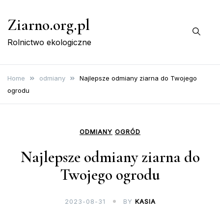
Skip
Ziarno.org.pl
to
content
Rolnictwo ekologiczne
Home
odmiany
Najlepsze odmiany ziarna do Twojego
ogrodu
ODMIANY
OGRÓD
Najlepsze odmiany ziarna do
Twojego ogrodu
2023-08-31
BY
KASIA